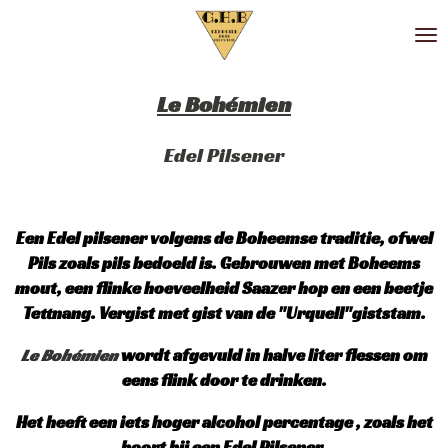
Ga
direct
naar
de
Le Bohémien
hoofdinhoud
Edel Pilsener
Een Edel pilsener volgens de Boheemse traditie, ofwel
Pils zoals pils bedoeld is. Gebrouwen met Boheems
mout, een flinke hoeveelheid Saazer hop en een beetje
Tettnang. Vergist met gist van de "Urquell"giststam.
Le Bohémien
wordt afgevuld in halve liter flessen om
eens flink door te drinken.
Het heeft een iets hoger alcohol percentage , zoals het
hoort bij een Edel Pilsener.