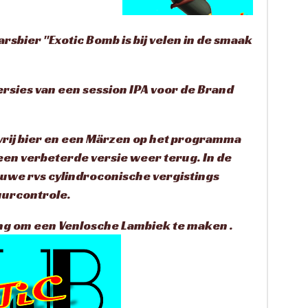
arsbier "Exotic Bomb is bij velen in de smaak
sies van een session IPA voor de Brand
vrij bier en een Märzen op het programma
een verbeterde versie weer terug. In de
euwe rvs cylindroconische vergistings
uurcontrole.
ing om een Venlosche Lambiek te maken .