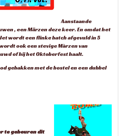
Aanstaande
wen , een Märzen deze keer. En omdat het
 Het wordt een flinke batch afgevuld in 5
et wordt ook een stevige Màrzen van
uwd of hij het Oktoberfest haalt.
od gebakken met de bostel en een dubbel
er te gebeuren dit