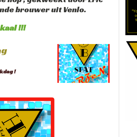
ende brouwer uit Venlo.
aal !!!
ag
kdag !