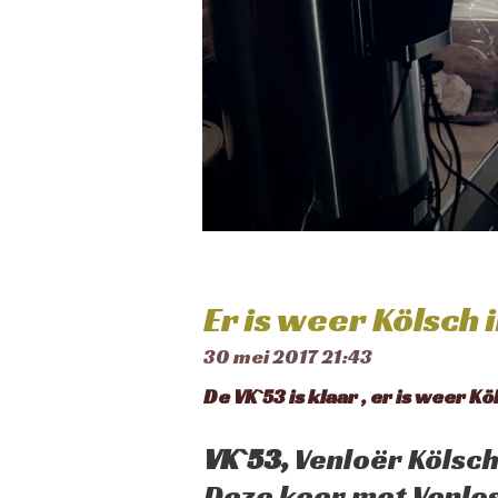
Er is weer Kölsch i
30 mei 2017
21:43
De VK`53 is klaar , er is weer Köl
VK`53,
Venloër Kölsch
Deze keer met Venlos