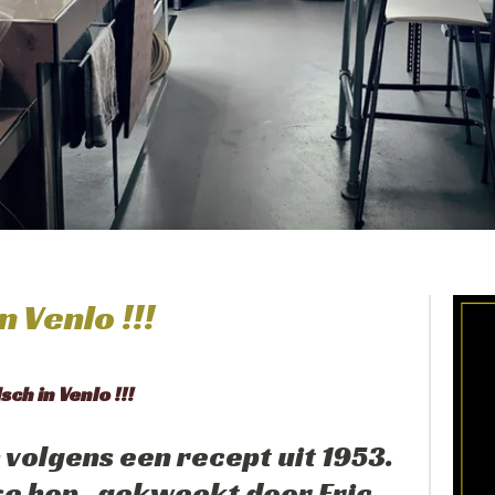
n Venlo !!!
sch in Venlo !!!
 volgens een recept uit 1953.
e hop , gekweekt door Eric