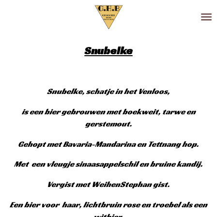
Ga
direct
naar
de
Snubelke
hoofdinhoud
Snubelke, schatje in het Venloos,
is een bier gebrouwen met boekweit, tarwe en
gerstemout.
Gehopt met Bavaria-Mandarina en Tettnang hop.
Met een vleugje sinaasappelschil en bruine kandij.
Vergist met WeihenStephan gist.
Een bier voor haar, lichtbruin rose en troebel als een
witbier.