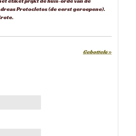
het etiket prijkt de huis-orde van de
ndreas Protocletos (de eerst geroepene).
Grote.
Gebotteld
»